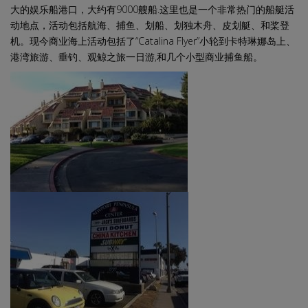
大的娱乐船港口，大约有9000艘船.这里也是一个非常热门的船艇活
动地点，活动包括航海、捕鱼、划船、划独木舟、皮划艇、和桨登
机。现今商业海上活动包括了“Catalina Flyer”小轮到卡特琳娜岛上、
港湾旅游、垂钓、观鲸之旅一日游,和几个小型商业捕鱼船。