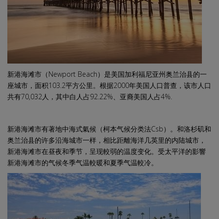
新港海滩市（Newport Beach）是美国加利福尼亚州奥兰治县的一
座城市，面积103.2平方公里。根据2000年美国人口普查，该市人口
共有70,032人，其中白人占92.22%、亚裔美国人占4%.
新港海滩市有著地中海式氣候（柯本气候分类法Csb）。和洛杉矶和
奥兰治县的许多沿海城市一样，相比距離海洋几英里的内陆城市，
新港海滩市在昼夜和季节，呈现較弱的温度变化。受太平洋的影響
新港海滩市的气候冬季气温較暖和夏季气温較冷。